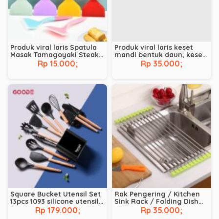
Produk viral laris Spatula
Produk viral laris keset
Masak Tamagoyaki Steak
mandi bentuk daun, keset
Bahan Silikon.
kamar mandi , karpet
Rp 15.000;
Rp 35.000;
lantai dapur
Square Bucket Utensil Set
Rak Pengering / Kitchen
13pcs 1093 silicone utensil
Sink Rack / Folding Dish
set GOODE
Drying Rack
Rp 179.000;
Rp 35.000;